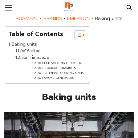
Skip
to
Search
RUAMPAT
•
BRANDS
•
EMERSON
•
Baking units
content
for:
Table of Contents
E
Baking units
UT US
ข้อได้เปรียบ
สินค้าที่เกี่ยวข้อง
DS
FISH SMOKING CHAMBERS
COOKING CHAMBERS
DUCTS
INTENSIVE COOLING UNITS
SMOKE GENERATORS
PAT SERVICES
Baking units
MPAT BLOG
MPAT NEWS
ACT US
EER