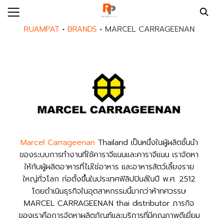
Skip
to
Search
RUAMPAT
•
BRANDS
•
MARCEL CARRAGEENAN
content
for:
E
UT US
NDS
DUCTS
PAT SERVICES
Marcel Carrageenan
Thailand เป็นหนึ่งในผู้ผลิตชั้นนำ
MPAT BLOG
ของระบบการทำงานที่ใช้คาราจีแนนและคาราจีแนน เราจัดหา
ให้กับผู้ผลิตอาหารที่ไม่ใช่อาหาร และอาหารสัตว์เลี้ยงราย
MPAT NEWS
ใหญ่ทั่วโลก ก่อตั้งขึ้นในประเทศฟิลิปปินส์ในปี พ.ศ. 2512
ACT US
โดยดำเนินธุรกิจในอุตสาหกรรมนี้มากว่าห้าทศวรรษ
MARCEL CARRAGEENAN thai distributor ภารกิจ
EER
ของเราคือการจัดหาผลิตภัณฑ์และบริการที่มีคุณภาพดีเยี่ยม