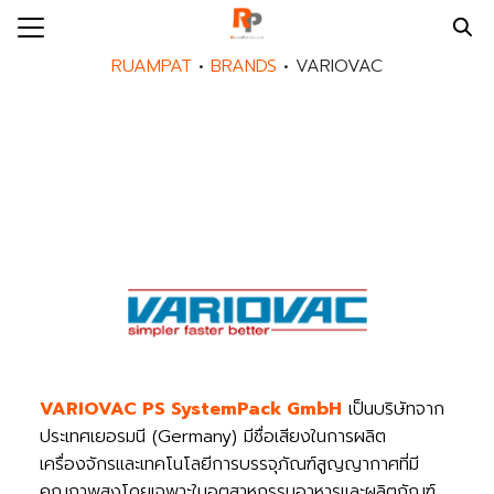
Skip
to
Search
RUAMPAT
•
BRANDS
•
VARIOVAC
content
for:
E
UT US
NDS
DUCTS
PAT SERVICES
MPAT BLOG
MPAT NEWS
VARIOVAC PS SystemPack GmbH
เป็นบริษัทจาก
ACT US
ประเทศเยอรมนี (Germany) มีชื่อเสียงในการผลิต
EER
เครื่องจักรและเทคโนโลยีการบรรจุภัณฑ์สูญญากาศที่มี
คุณภาพสูงโดยเฉพาะในอุตสาหกรรมอาหารและผลิตภัณฑ์