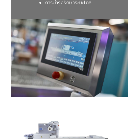
การบำรุงรักษาระยะไกล