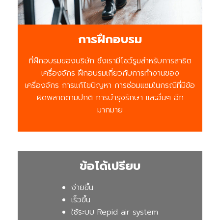
การฝึกอบรม
ที่ฝึกอบรมของบริษัท ซึงเรามีโชว์รูมสำหรับการสาธิต
เครื่องจักร ฝึกอบรมเกี่ยวกับการทำงานของ
เครื่องจักร การแก้ไขปัญหา การซ่อมแซมในกรณีที่มีข้อ
ผิดพลาดตามปกติ การบำรุงรักษา และอื่นๆ อีก
มากมาย
ข้อได้เปรียบ
ง่ายขึ้น
เร็วขึ้น
ใช้ระบบ Repid air system