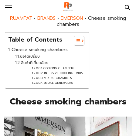
Skip
to
Search
RUAMPAT
•
BRANDS
•
EMERSON
•
Cheese smoking
content
for:
chambers
Table of Contents
E
Cheese smoking chambers
UT US
ข้อได้เปรียบ
DS
สินค้าที่เกี่ยวข้อง
COOKING CHAMBERS
DUCTS
INTENSIVE COOLING UNITS
MIXING CHAMBERS
PAT SERVICES
SMOKE GENERATORS
MPAT BLOG
Cheese smoking chambers
MPAT NEWS
ACT US
EER