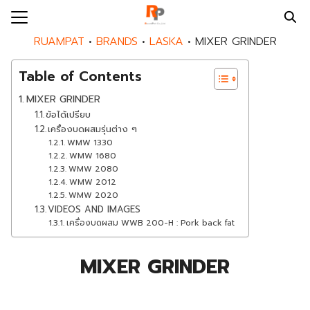
Skip
to
Search
RUAMPAT
•
BRANDS
•
LASKA
•
MIXER GRINDER
content
for:
Table of Contents
E
MIXER GRINDER
UT US
ข้อได้เปรียบ
เครื่องบดผสมรุ่นต่าง ๆ
DS
WMW 1330
WMW 1680
DUCTS
WMW 2080
WMW 2012
PAT SERVICES
WMW 2020
VIDEOS AND IMAGES
MPAT BLOG
เครื่องบดผสม WWB 200-H : Pork back fat
MPAT NEWS
MIXER GRINDER
ACT US
EER