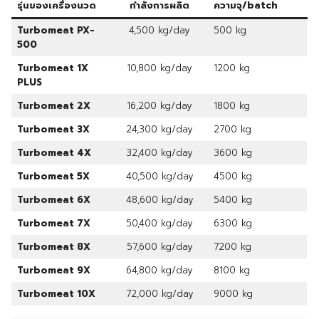
รุ่นของเครื่องนวด
กำลังการผลิต
ความจุ/
batch
Turbomeat PX-
4,500 kg/day
500 kg
500
Turbomeat 1X
10,800 kg/day
1200 kg
PLUS
Turbomeat 2X
16,200 kg/day
1800 kg
Turbomeat 3X
24,300 kg/day
2700 kg
Turbomeat 4X
32,400 kg/day
3600 kg
Turbomeat 5X
40,500 kg/day
4500 kg
Turbomeat 6X
48,600 kg/day
5400 kg
Turbomeat 7X
50,400 kg/day
6300 kg
Turbomeat 8X
57,600 kg/day
7200 kg
Turbomeat 9X
64,800 kg/day
8100 kg
Turbomeat 10X
72,000 kg/day
9000 kg