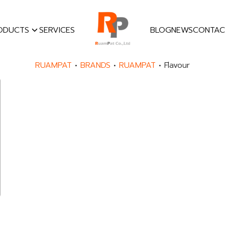
ODUCTS
SERVICES
BLOG
NEWS
CONTAC
earch
RUAMPAT
•
BRANDS
•
RUAMPAT
•
Flavour
r: