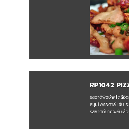
RP1042 PI
รสชาติพิซซ่าสไตล์อ
สมุนไพรอิตาลี เช่น อ
รสชาติที่ยากจะลืมเลื