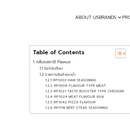
Skip
to
ABOUT US
BRANDS
PR
content
S
E
fo
UT US
Table of Contents
DS
กลิ่นรสชาติ Flavour
ข้อได้เปรียบ
DUCTS
รายการสินค้าแนะนำ
PAT SERVICES
RP1003 HAM SEASONING
RP1006 FLAVOUR TYPE MEAT
MPAT BLOG
RP1021 TASTE BOOSTER TYPE CHEDDAR
RP1024 MEAT FLAVOUR ASIA
MPAT NEWS
RP1042 PIZZA FLAVOUR
RP1116 BEEF STEAK SEASONING
ACT US
EER