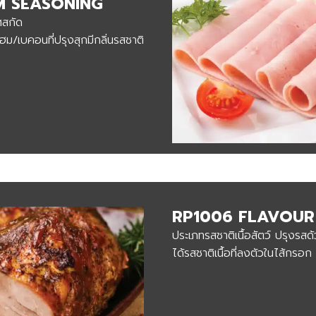
M SEASONING
ศสกัด
แฮม/เบคอนที่ปรุงสุกมีกลิ่นรสชาติ
RP1006 FLAVOUR
ประเภทรสชาติเนื้อสัตว์ ปรุงรสด้ว
ได้รสชาติเนื้อที่ลงตัวในไส้กรอก