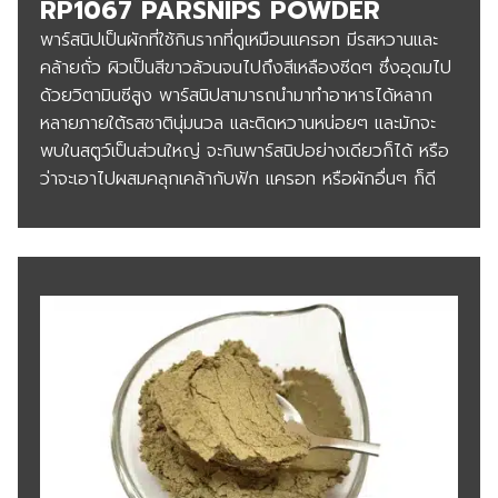
RP1067 PARSNIPS POWDER
พาร์สนิปเป็นผักที่ใช้กินรากที่ดูเหมือนแครอท มีรสหวานและ
คล้ายถั่ว ผิวเป็นสีขาวล้วนจนไปถึงสีเหลืองซีดๆ ซึ่งอุดมไป
ด้วยวิตามินซีสูง พาร์สนิปสามารถนำมาทำอาหารได้หลาก
หลายภายใต้รสชาตินุ่มนวล และติดหวานหน่อยๆ และมักจะ
พบในสตูว์เป็นส่วนใหญ่ จะกินพาร์สนิปอย่างเดียวก็ได้ หรือ
ว่าจะเอาไปผสมคลุกเคล้ากับฟัก แครอท หรือผักอื่นๆ ก็ดี