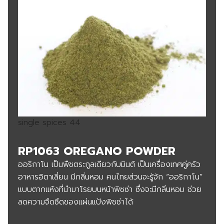
single spices 44
RP1063 OREGANO POWDER
ออริกาโน เป็นพืชตระกูลเดียวกับมินต์ เป็นเครื่องเทศคู่ครัว
อาหารอิตาเลี่ยน มีกลิ่นหอม คนไทยส่วนจะรู้จัก “ออริกาโน”
แบบตากแห้งที่นำมาโรยบนหน้าพิซซ่า ซึ่งจะมีกลิ่นหอม ช่วย
ลดความจืดชืดของแผ่นแป้งพิซซ่าได้