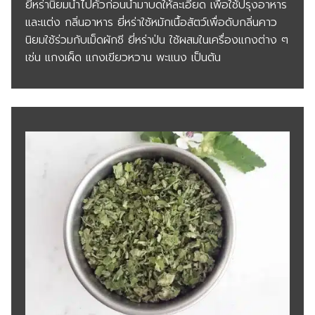
ยี่หร่านิยมนำไปคั่วก่อนนำมาบดให้ละเอียด เพื่อใช้ปรุงอาหาร
และแต่ง กลิ่นอาหาร ยี่หร่าใช้หมักเนื้อสัตว์เพื่อดับกลิ่นคาว
นิยมใช้ร่วมกับเม็ดผักชี ยี่หร่าป่น ใช้ผสมในเครื่องแกงต่าง ๆ
เช่น แกงเผ็ด แกงเขียวหวาน พะแนง เป็นต้น