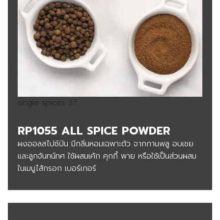
single spices 37
RP1055 ALL SPICE POWDER
ผงออลสไปซ์ป่น มีกลิ่นหอมเฉพาะตัว จากกานพลู อบเชย
และลูกจันทน์ทศ ใช้ผสมเค้ก คุกกี้ พาย หรือใช้เป็นส่วนผสม
ในเมนูไส้กรอก เบอร์เกอร์