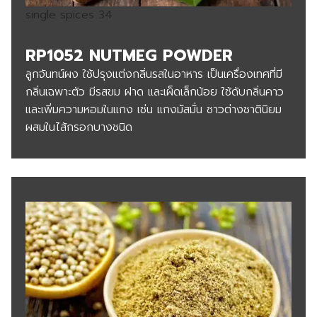
single spices 34
RP1052 NUTMEG POWDER
ลูกจันทน์ผง ใช้ปรุงแต่งกลิ่นรสในอาหาร เป็นเครื่องเทศที่มี
กลิ่นเฉพาะตัว มีรสขม ฝาด และเผ็ดเล็กน้อย ใช้ดับกลิ่นคาว
และเพิ่มความหอมในแกง เช่น แกงมัสมั่น ชาวต่างชาตินิยม
ผสมในไส้กรอกบางชนิด