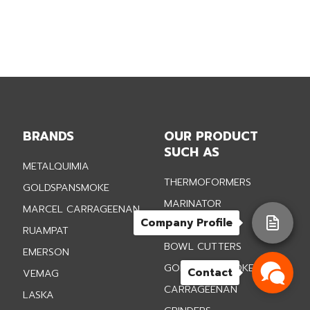
BRANDS
OUR PRODUCT
SUCH AS
METALQUIMIA
THERMOFORMERS
GOLDSPANSMOKE
MARINATOR
MARCEL CARRAGEENAN
Company Profile
VACUUM FILLER
RUAMPAT
BOWL CUTTERS
EMERSON
GOLDSPAN SMOKE
Contact
VEMAG
CARRAGEENAN
LASKA