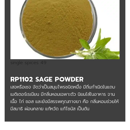
single spices 49
RP1102 SAGE POWDER
เสจหรือเซจ จัดว่าเป็นสมุนไพรชนิดหนึ่ง มีถิ่นกำเนิดในแถบ
เมดิเตอร์เรเนียน มีกลิ่นหอมเฉพาะตัว นิยมใส่ในอาหาร จาน
เนื้อ ไก่ ซอส และยังมีสรรพคุณทางยา คือ กลิ่นหอมช่วยให้
มีสมาธิ ผ่อนคลาย แก้หวัด แก้ไซนัส เป็นต้น