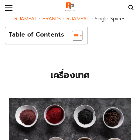
Skip
to
Search
RUAMPAT
•
BRANDS
•
RUAMPAT
•
Single Spices
content
for:
Table of Contents
E
UT US
DS
เครื่องเทศ
DUCTS
PAT SERVICES
MPAT BLOG
MPAT NEWS
ACT US
EER