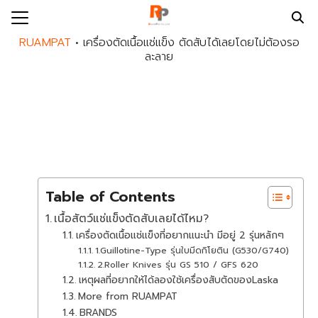
Skip
to
Search
RUAMPAT
•
เครื่องตัดเนื้อแช่แข็ง ตัดสับได้เลยโดยไม่ต้องรอ
content
for:
ละลาย
E
UT US
DS
DUCTS
Table of Contents
PAT SERVICES
เนื้อสัตว์แช่แข็งตัดสับเลยได้ไหม?
MPAT BLOG
เครื่องตัดเนื้อแช่แข็งที่อยากแนะนำ มีอยู่ 2 รุ่นหลักๆ
MPAT NEWS
1.Guillotine-Type รุ่นใบมีดกิโยติน (G530/G740)
2.Roller Knives รุ่น GS 510 / GFS 620
ACT US
เหตุผลที่อยากให้ได้ลองใช้เครื่องสับตัดของLaska
More from RUAMPAT
EER
BRANDS