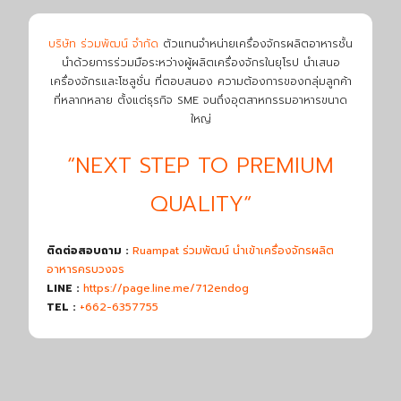
บริษัท ร่วมพัฒน์ จำกัด
ตัวแทนจำหน่ายเครื่องจักรผลิตอาหารชั้น
นำด้วยการร่วมมือระหว่างผู้ผลิตเครื่องจักรในยุโรป นำเสนอ
เครื่องจักรและโซลูชั่น ที่ตอบสนอง ความต้องการของกลุ่มลูกค้า
ที่หลากหลาย ตั้งแต่ธุรกิจ SME จนถึงอุตสาหกรรมอาหารขนาด
ใหญ่
“NEXT STEP TO PREMIUM
QUALITY“
ติดต่อสอบถาม :
Ruampat ร่วมพัฒน์ นำเข้าเครื่องจักรผลิต
อาหารครบวงจร
LINE :
https://page.line.me/712endog
TEL :
+662-6357755