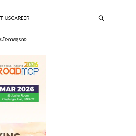
T US
CAREER
ะโอกาสธุรกิจ