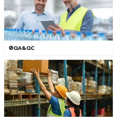
🚫QA&QC