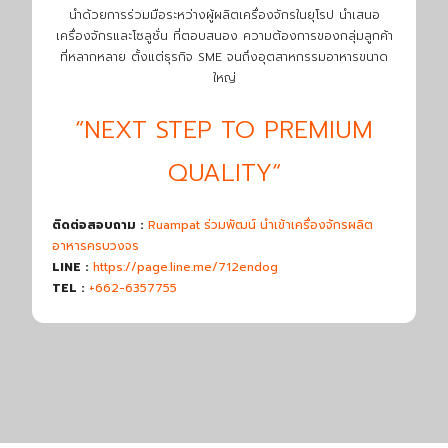
นำด้วยการร่วมมือระหว่างผู้ผลิตเครื่องจักรในยุโรป นำเสนอ
เครื่องจักรและโซลูชั่น ที่ตอบสนอง ความต้องการของกลุ่มลูกค้า
ที่หลากหลาย ตั้งแต่ธุรกิจ SME จนถึงอุตสาหกรรมอาหารขนาด
ใหญ่
“NEXT STEP TO PREMIUM
QUALITY“
ติดต่อสอบถาม :
Ruampat ร่วมพัฒน์ นำเข้าเครื่องจักรผลิต
อาหารครบวงจร
LINE :
https://page.line.me/712endog
TEL :
+662-6357755